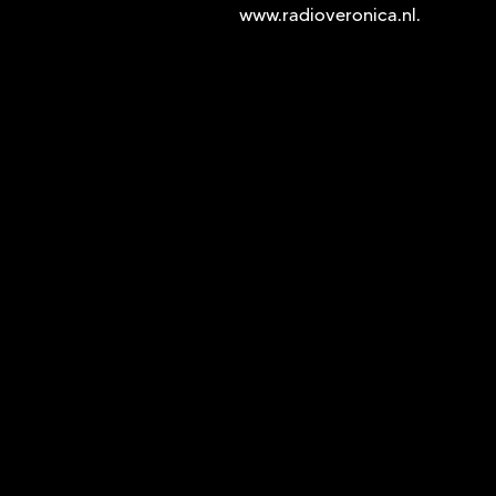
www.radioveronica.nl
.
GEEN 18? G
Vanaf 22:00 uur is de gehele Gr