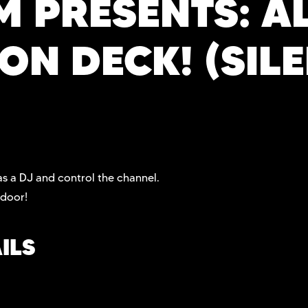
M PRESENTS: A
ON DECK! (SIL
as a DJ and control the channel.
 door!
ILS