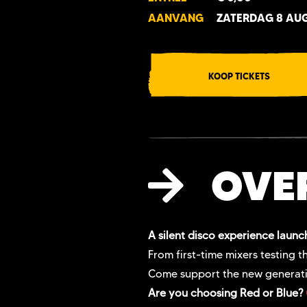
AANVANG
ZATERDAG 8 AUG
KOOP TICKETS
OVE
A silent disco experience launc
From first-time mixers testing t
Come support the new generat
Are you choosing Red or Blue?