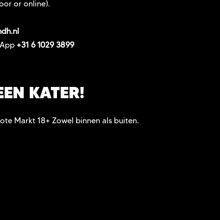
oor or online).
dh.nl
tsApp
+31 6 1029 3899
EEN KATER!
ote Markt 18+ Zowel binnen als buiten.
ETS