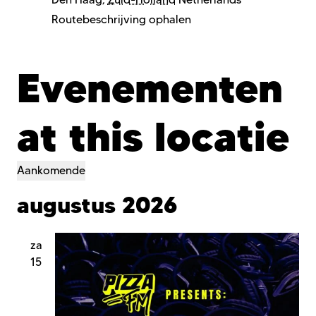
Routebeschrijving ophalen
Evenementen
at this locatie
Aankomende
Selecteer
augustus 2026
een
datum.
za
15