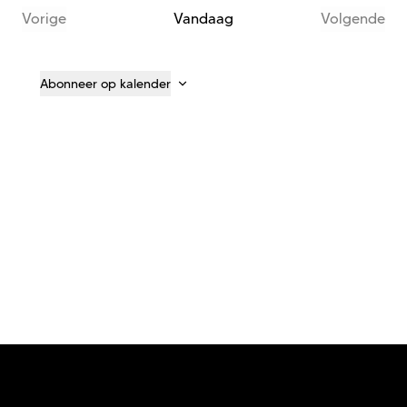
Vorige
Vandaag
Volgende
Evenementen
Evenem
Abonneer op kalender