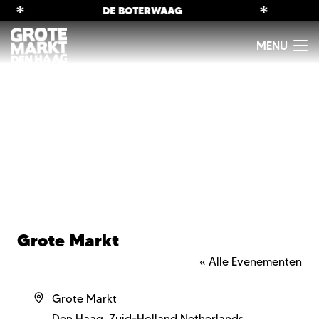
*
*
DE BOTERWAAG
Grote Markt
« Alle Evenementen
Adres
Grote Markt
Den Haag
,
Zuid-Holland
Netherlands